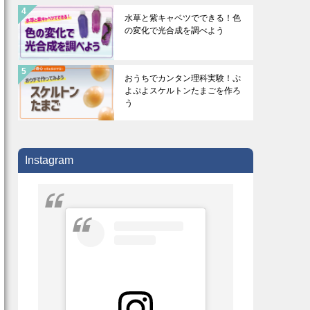
水草と紫キャベツでできる！色
の変化で光合成を調べよう
おうちでカンタン理科実験！ぷ
よぷよスケルトンたまごを作ろ
う
Instagram