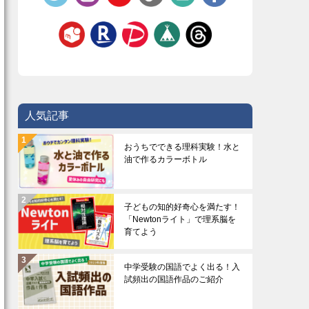
人気記事
おうちでできる理科実験！水と
油で作るカラーボトル
子どもの知的好奇心を満たす！
「Newtonライト」で理系脳を
育てよう
中学受験の国語でよく出る！入
試頻出の国語作品のご紹介