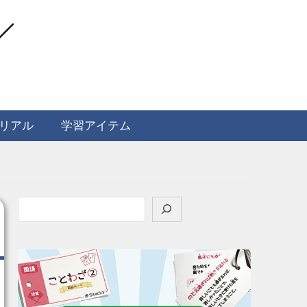
リアル
学習アイテム
検
索