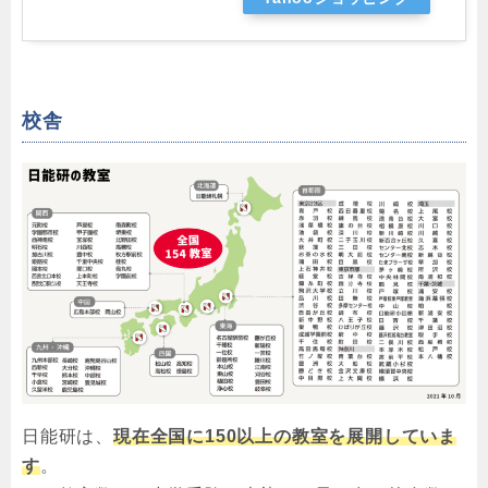
校舎
日能研は、
現在全国に150以上の教室を展開していま
す
。