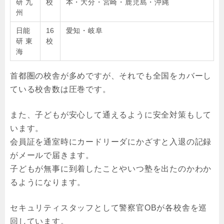
研 九
校
本・大分・宮崎・鹿児島・沖縄
州
日能
16
愛知・岐阜
研 東
校
海
首都圏の校舎が多めですが、それでも全国をカバーし
ている校舎数は圧巻です。
また、子どもが安心して通えるように安全対策もして
います。
会員証を通室時にカードリーダにかざすと入退の記録
がメールで届きます。
子どもが無事に到着したことやいつ塾を出たのかわか
るようになります。
セキュリティスタッフとして警察官OBが各校舎を巡
回しています。