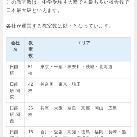
この教室数は、中学受験４大塾でも最も多い校舎数で
日本最大級といえます。
各社が運営する教室数は以下となっています。
会社
教
エリア
名
室
数
日能
51
東京・千葉・神奈川・茨城・北海道
研
校
日能
42
神奈川・東京・埼玉
研 関
校
東
日能
26
兵庫・大阪・奈良・京都・岡山・広島
研 関
校
西
日能
18
香川・愛媛・高知・徳島・福岡・長崎・熊