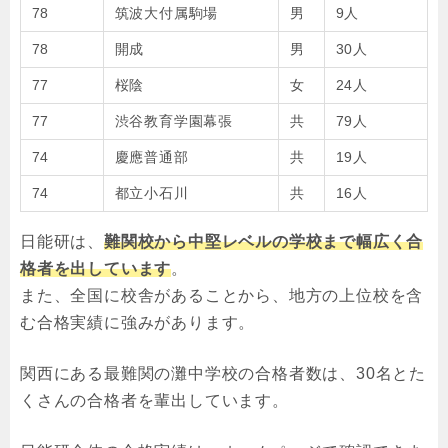
78
筑波大付属駒場
男
9人
78
開成
男
30人
77
桜陰
女
24人
77
渋谷教育学園幕張
共
79人
74
慶應普通部
共
19人
74
都立小石川
共
16人
日能研は、
難関校から中堅レベルの学校まで幅広く合
格者を出しています
。
また、全国に校舎があることから、地方の上位校を含
む合格実績に強みがあります。
関西にある最難関の灘中学校の合格者数は、30名とた
くさんの合格者を輩出しています。