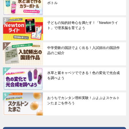
ボトル
子どもの知的好奇心を満たす！「Newtonライ
ト」で理系脳を育てよう
中学受験の国語でよく出る！入試頻出の国語作
品のご紹介
水草と紫キャベツでできる！色の変化で光合成
を調べよう
おうちでカンタン理科実験！ぷよぷよスケルト
ンたまごを作ろう