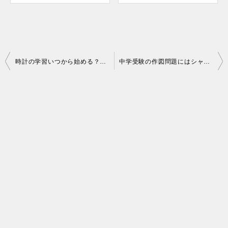
投
時計の学習いつから始める？オススメの知育時計「スタディ目覚まし」
中学受験の作図問題にはシャープペン式コンパスがおすすめ！
稿
ナ
ビ
ゲ
ー
シ
ョ
ン