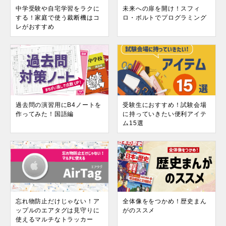
中学受験や自宅学習をラクに
未来への扉を開け！スフィ
する！家庭で使う裁断機はコ
ロ・ボルトでプログラミング
レがおすすめ
過去問の演習用にB4ノートを
受験生におすすめ！試験会場
作ってみた！国語編
に持っていきたい便利アイテ
ム15選
忘れ物防止だけじゃない！ア
全体像ををつかめ！歴史まん
ップルのエアタグは見守りに
がのススメ
使えるマルチなトラッカー