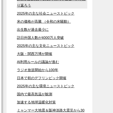
り返ろう
2025年の主な社会ニューストピック
米の価格が高騰 （令和の米騒動）
出生数が過去最少に
訪日外国人数が4000万人突破
2025年の主な文化ニューストピック
大阪・関西万博が開催
AI利用ルールの議論が進む
ラジオ放送開始から100年
日本で初のデフリンピック開催
2025年の主な環境ニューストピック
国内で最高気温が観測
加速する地球温暖化対策
ミャンマー大地震＆阪神淡路大震災から30