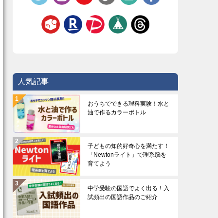
人気記事
おうちでできる理科実験！水と
油で作るカラーボトル
子どもの知的好奇心を満たす！
「Newtonライト」で理系脳を
育てよう
中学受験の国語でよく出る！入
試頻出の国語作品のご紹介