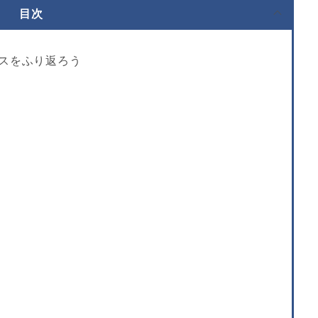
目次
ースをふり返ろう