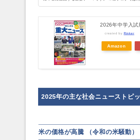
2026年中学入
created by
Rinker
Amazon
2025年の主な社会ニューストピ
米の価格が高騰 （令和の米騒動）