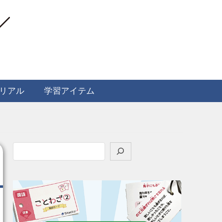
リアル
学習アイテム
検
索