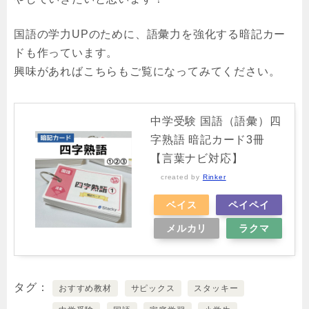
国語の学力UPのために、語彙力を強化する暗記カー
ドも作っています。
興味があればこちらもご覧になってみてください。
中学受験 国語（語彙）四
字熟語 暗記カード3冊
【言葉ナビ対応】
created by
Rinker
ベイス
ペイペイ
メルカリ
ラクマ
タグ
おすすめ教材
サピックス
スタッキー