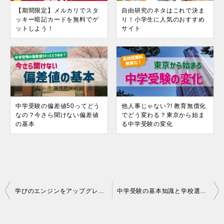
【期間限定】メルカリでスタ
自由研究のネタはこれで決ま
ッキー暗記カードを無料でゲ
り！小学生に人気のおすすめ
ットしよう！
サイト
中学受験の偏差値50ってどう
他人事じゃない?! 教育無償化
なの？今さら聞けない偏差値
でどう変わる？東京から始ま
の基本
る中学受験の変化
投
学びのエンジンをアップグレード！STEAM学習ことはじめ。
中学受験の基本知識と学校選び〜私立・公立・国立どれにする？
稿
ナ