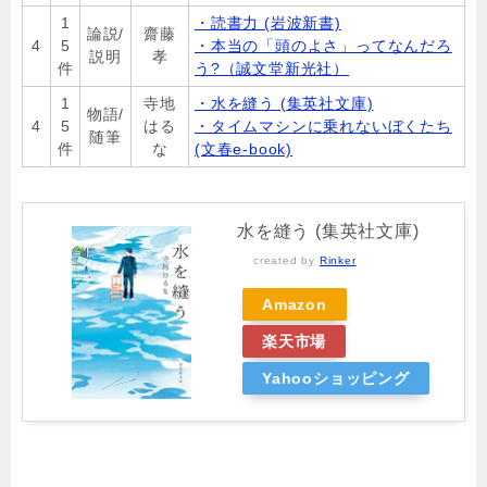
1
・読書力 (岩波新書)
論説/
齋藤
4
5
・本当の「頭のよさ」ってなんだろ
説明
孝
件
う?（誠文堂新光社）
1
寺地
・水を縫う (集英社文庫)
物語/
4
5
はる
・タイムマシンに乗れないぼくたち
随筆
件
な
(文春e-book)
水を縫う (集英社文庫)
created by
Rinker
Amazon
楽天市場
Yahooショッピング