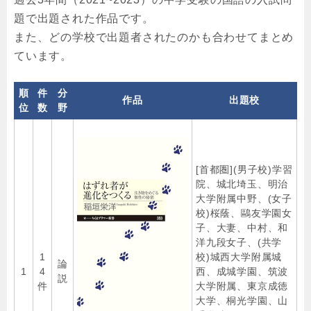
題で出題された作品です。
また、どの学校で出題者されたのかも合わせてまとめ
ています。
順
件
分
作品
出題校
位
数
野
[首都圏](男子校)学習
院、城北埼玉、明治
大学附属中野、(女子
校)桜蔭、鷗友学園女
子、大妻、中村、和
洋九段女子、(共学
1
校)城西大学附属城
論
1
4
西、成城学園、筑波
説
件
大学附属、東京成徳
大学、桐光学園、山