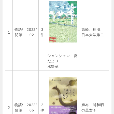
物語/
2022/
3
高輪、桐朋、
1
随筆
02
件
日本大学第二
シャンシャン、夏
だより
浅野竜
物語/
2022/
2
麻布、浦和明
2
随筆
05
件
の星女子