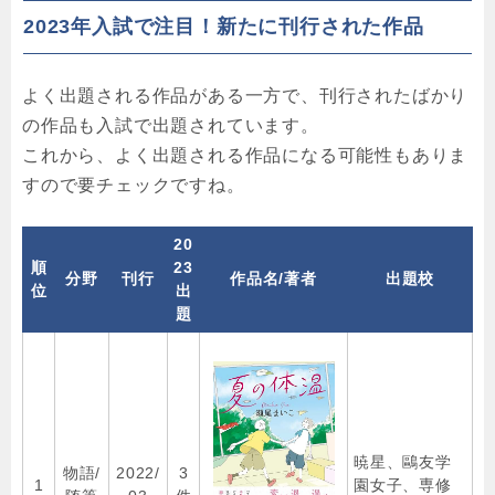
2023年入試で注目！新たに刊行された作品
よく出題される作品がある一方で、刊行されたばかり
の作品も入試で出題されています。
これから、よく出題される作品になる可能性もありま
すので要チェックですね。
20
順
23
分野
刊行
作品名/著者
出題校
位
出
題
暁星、鷗友学
物語/
2022/
3
1
園女子、専修