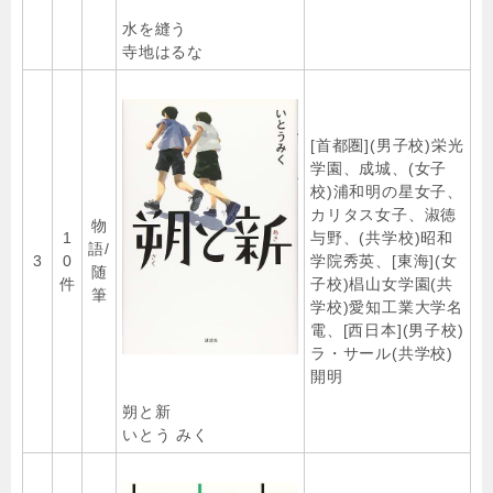
水を縫う
寺地はるな
[首都圏](男子校)栄光
学園、成城、(女子
校)浦和明の星女子、
カリタス女子、淑徳
物
1
与野、(共学校)昭和
語/
3
0
学院秀英、[東海](女
随
件
子校)椙山女学園(共
筆
学校)愛知工業大学名
電、[西日本](男子校)
ラ・サール(共学校)
開明
朔と新
いとう みく