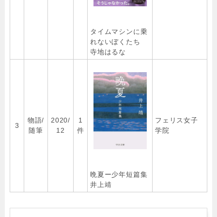
タイムマシンに乗
れないぼくたち
寺地はるな
物語/
2020/
1
フェリス女子
3
随筆
12
件
学院
晩夏ー少年短篇集
井上靖