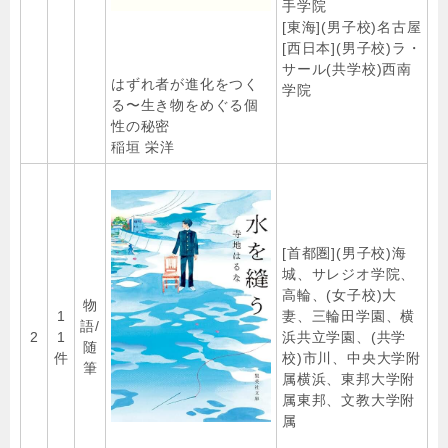
手学院
[東海](男子校)名古屋
[西日本](男子校)ラ・
サール(共学校)西南
はずれ者が進化をつく
学院
る〜生き物をめぐる個
性の秘密
稲垣 栄洋
[首都圏](男子校)海
城、サレジオ学院、
高輪、(女子校)大
物
1
妻、三輪田学園、横
語/
2
1
浜共立学園、(共学
随
件
校)市川、中央大学附
筆
属横浜、東邦大学附
属東邦、文教大学附
属