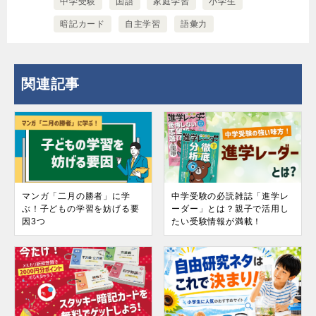
中学受験
国語
家庭学習
小学生
暗記カード
自主学習
語彙力
関連記事
マンガ「二月の勝者」に学
中学受験の必読雑誌「進学レ
ぶ！子どもの学習を妨げる要
ーダー」とは？親子で活用し
因3つ
たい受験情報が満載！