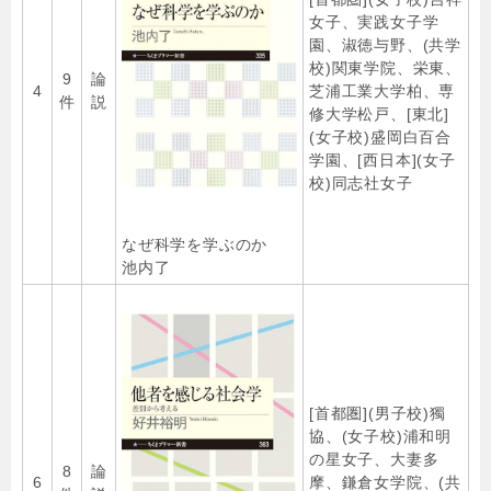
女子、実践女子学
園、淑徳与野、(共学
校)関東学院、栄東、
9
論
4
芝浦工業大学柏、専
件
説
修大学松戸、[東北]
(女子校)盛岡白百合
学園、[西日本](女子
校)同志社女子
なぜ科学を学ぶのか
池内了
[首都圏](男子校)獨
協、(女子校)浦和明
の星女子、大妻多
8
論
6
摩、鎌倉女学院、(共