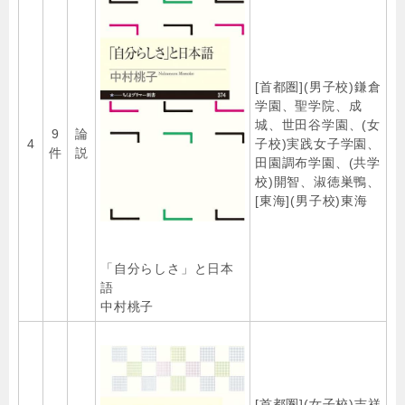
[首都圏](男子校)鎌倉
学園、聖学院、成
城、世田谷学園、(女
9
論
4
子校)実践女子学園、
件
説
田園調布学園、(共学
校)開智、淑徳巣鴨、
[東海](男子校)東海
「自分らしさ」と日本
語
中村桃子
[首都圏](女子校)吉祥