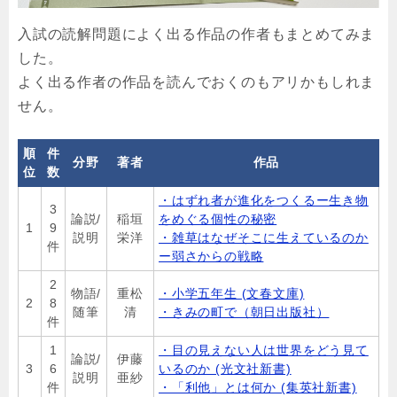
入試の読解問題によく出る作品の作者もまとめてみま
した。
よく出る作者の作品を読んでおくのもアリかもしれま
せん。
順
件
分野
著者
作品
位
数
・はずれ者が進化をつくるー生き物
3
論説/
稲垣
をめぐる個性の秘密
1
9
説明
栄洋
・雑草はなぜそこに生えているのか
件
ー弱さからの戦略
2
物語/
重松
・小学五年生 (文春文庫)
2
8
随筆
清
・きみの町で（朝日出版社）
件
1
・目の見えない人は世界をどう見て
論説/
伊藤
3
6
いるのか (光文社新書)
説明
亜紗
件
・「利他」とは何か (集英社新書)