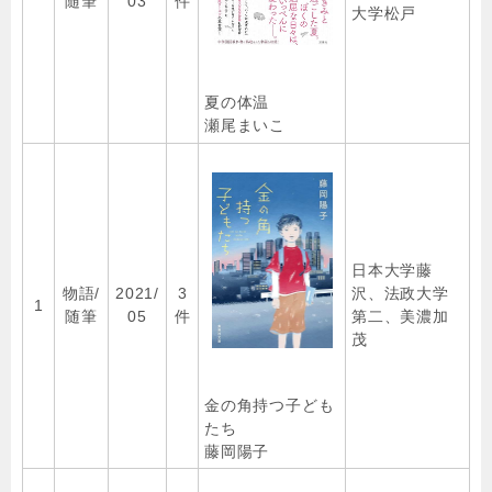
随筆
03
件
大学松戸
夏の体温
瀬尾まいこ
日本大学藤
物語/
2021/
3
沢、法政大学
1
随筆
05
件
第二、美濃加
茂
金の角持つ子ども
たち
藤岡陽子