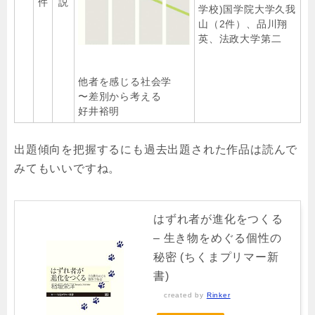
件
説
学校)国学院大学久我
山（2件）、品川翔
英、法政大学第二
他者を感じる社会学
〜差別から考える
好井裕明
出題傾向を把握するにも過去出題された作品は読んで
みてもいいですね。
はずれ者が進化をつくる
– 生き物をめぐる個性の
秘密 (ちくまプリマー新
書)
created by
Rinker