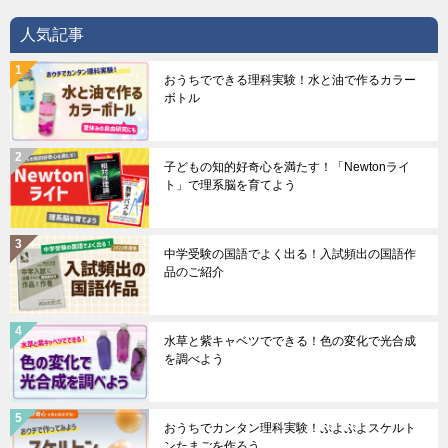
人気記事
おうちでできる理科実験！水と油で作るカラー
ボトル
子どもの知的好奇心を満たす！「Newtonライ
ト」で理系脳を育てよう
中学受験の国語でよく出る！入試頻出の国語作
品のご紹介
水草と紫キャベツでできる！色の変化で光合成
を調べよう
おうちでカンタン理科実験！ぷよぷよスケルト
ンたまごを作ろう