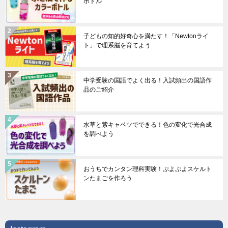
ボトル
子どもの知的好奇心を満たす！「Newtonライ
ト」で理系脳を育てよう
中学受験の国語でよく出る！入試頻出の国語作
品のご紹介
水草と紫キャベツでできる！色の変化で光合成
を調べよう
おうちでカンタン理科実験！ぷよぷよスケルト
ンたまごを作ろう