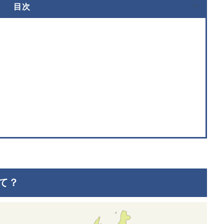
目次
？
て？