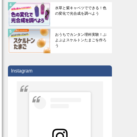
水草と紫キャベツでできる！色
の変化で光合成を調べよう
おうちでカンタン理科実験！ぷ
よぷよスケルトンたまごを作ろ
う
Instagram