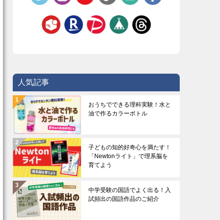
人気記事
おうちでできる理科実験！水と
油で作るカラーボトル
子どもの知的好奇心を満たす！
「Newtonライト」で理系脳を
育てよう
中学受験の国語でよく出る！入
試頻出の国語作品のご紹介