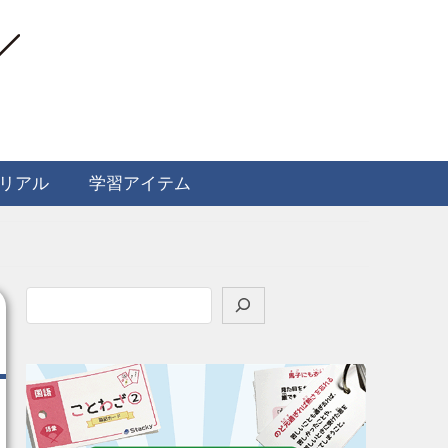
リアル
学習アイテム
検
索