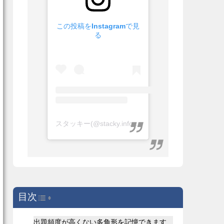
この投稿をInstagramで見
る
スタッキー(@stacky.info)がシェアした投稿
目次
Toggle Table of Content
出題頻度が高くない多角形を記憶できます