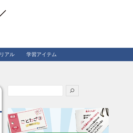
リアル
学習アイテム
検
索