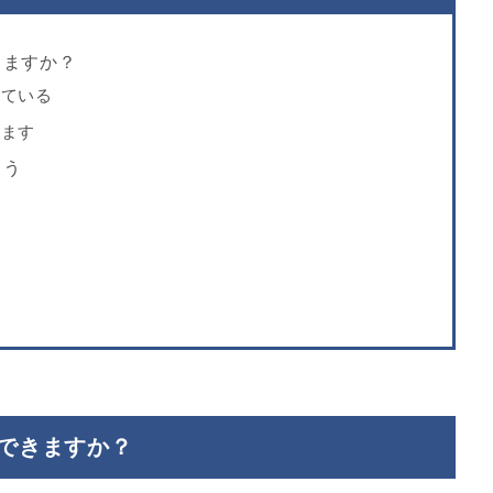
きますか？
っている
れます
よう
できますか？