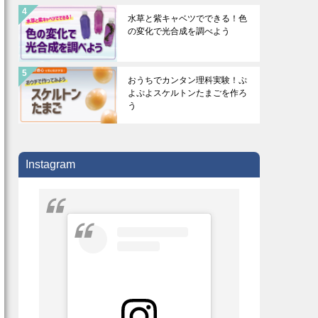
水草と紫キャベツでできる！色
の変化で光合成を調べよう
おうちでカンタン理科実験！ぷ
よぷよスケルトンたまごを作ろ
う
Instagram