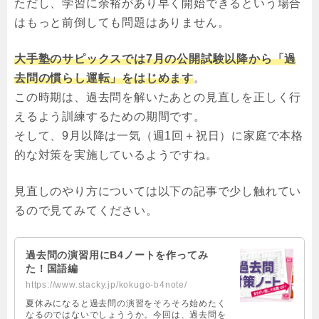
ただし、学習に余裕があり早く開始できるという場合
はもっと前倒しても問題はありません。
大手塾のサピックスでは7月の公開試験以降から「過
去問の慣らし運転」をはじめます
。
この時期は、過去問を解いたあとの見直しを正しく行
えるよう訓練するための期間です。
そして、9月以降は一気（週1回＋祝日）に家庭で本格
的な対策を実施しているようですね。
見直しのやり方については以下の記事で少し触れてい
るので見てみてください。
過去問の演習用にB4ノートを作ってみ
た！国語編
https://www.stacky.jp/kokugo-b4note/
夏休みになると過去問の演習をそろそろ始めたく
なるのではないでしょううか。今回は、過去問を